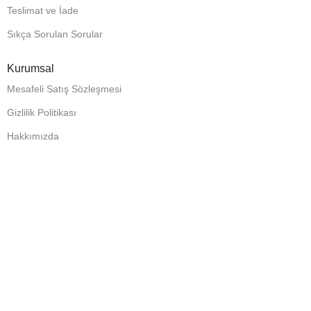
Teslimat ve İade
Sıkça Sorulan Sorular
Kurumsal
Mesafeli Satış Sözleşmesi
Gizlilik Politikası
Hakkımızda
İletişim
Bize Ulaşın
Tel: 0 541 105 05 41
Adres: CEMALPAŞA MAH. GAZİPAŞA BLV. KARADAYI APT NO: 20
İÇ KAPI NO: 13 SEYHAN/ ADANA
Mobil Uygulamamızı İndirin: