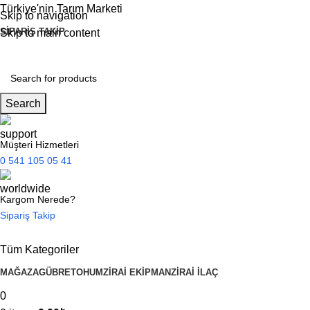
Türkiye'nin Tarım Marketi
Skip to navigation
SIPARIŞ TAKIP
Skip to main content
Search
Müşteri Hizmetleri
0 541 105 05 41
Kargom Nerede?
Sipariş Takip
Tüm Kategoriler
MAĞAZA
GÜBRE
TOHUM
ZIRAI EKIPMAN
ZIRAI İLAÇ
0