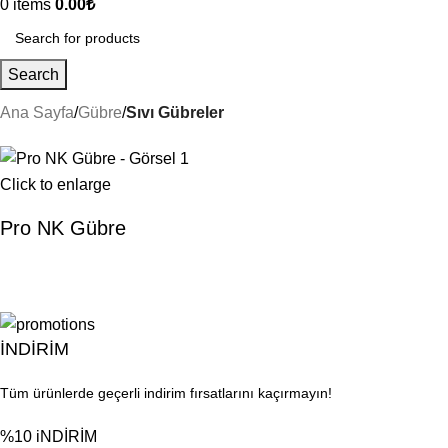
0
items
0.00
₺
Search
Ana Sayfa
Gübre
Sıvı Gübreler
Click to enlarge
Pro NK Gübre
İNDİRİM
Tüm ürünlerde geçerli indirim fırsatlarını kaçırmayın!
%10 iNDİRİM