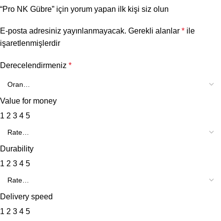
“Pro NK Gübre” için yorum yapan ilk kişi siz olun
E-posta adresiniz yayınlanmayacak.
Gerekli alanlar
*
ile
işaretlenmişlerdir
Derecelendirmeniz
*
Value for money
1
2
3
4
5
Durability
1
2
3
4
5
Delivery speed
1
2
3
4
5